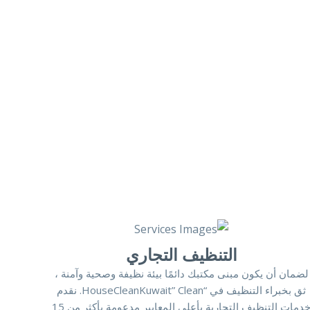
التنظيف التجاري
لضمان أن يكون مبنى مكتبك دائمًا بيئة نظيفة وصحية وآمنة ،
ثق بخبراء التنظيف في “HouseCleanKuwait” Clean. نقدم
خدمات التنظيف التجارية بأعلى المعايير مدعومة بأكثر من 15