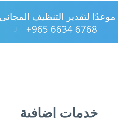
موعدًا لتقدير التنظيف المجاني 
6768 6634 965+
خدمات إضافية