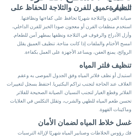
تنظيف عميق للفرن والثلاجة للحفاظ على النضارة
صيانة الفرن والثلاجة شهريًا تحافظ على كفاءتها ونظافتها.
استخدم منظفات الفرن أو معجون صودا الخبز للفرن الداخلي،
وأزل الأدراج والرفوف في الثلاجة ونظفها بمطهر آمن للطعام.
امسح الأختام والملفات إذا كانت متاحة. تنظيف العميق يقلل
الروائح، يمنع العفن، ويساعد الأجهزة على العمل بكفاءة.
تنظيف فلتر المياه
استبدل أو نظف فلاتر المياه وفق الجدول الموصى به وعقم
الغلاف عند الحاجة لتجنب تراكم البكتيريا. احتفظ بسجل لتغييرات
الفلاتر وقطع الغيار لتجنب النسيان. الصيانة الصحيحة للفلاتر
تحسن طعم المياه للطهي والشرب، وتقلل التكلس في الغلايات
وماكينات القهوة.
غسل خلاط المياه لضمان الأمان
فك رؤوس الخلاطات وصنابير المياه شهريًا لإزالة الترسبات