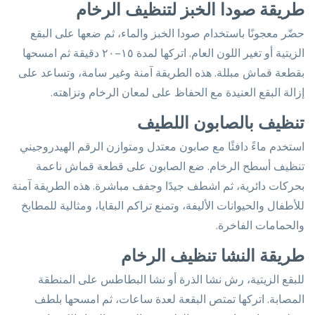
طريقة صودا الخبز لتنظيف الرخام
حضّر معجونًا باستخدام صودا الخبز والماء، ثم ضعها على البقع
الزيتية أو تغير اللون العام. اتركها لمدة ١٥–٢٠ دقيقة ثم امسحها
بقطعة قماش مبللة. هذه الطريقة آمنة وغير سامة، وتساعد على
إزالة البقع العنيدة مع الحفاظ على لمعان الرخام ونزاهته.
تنظيف بالصابون اللطيف
استخدم ماءً دافئًا مع صابون معتدل ومتوازن الرقم الهيدروجيني
تنظيف أسطح الرخام. ضع الصابون على قطعة قماش ناعمة
بحركات دائرية، ثم اشطف جيدًا وجفف مباشرة. هذه الطريقة آمنة
للأطفال والحيوانات الأليفة، وتمنع تراكم البقايا، ومثالية للمطابخ
والحمامات الفاخرة.
طريقة النشا تنظيف الرخام
للبقع الزيتية، رش نشا الذرة أو نشا البطاطس على المنطقة
المصابة. اتركها تمتص البقعة لعدة ساعات، ثم امسحها بلطف