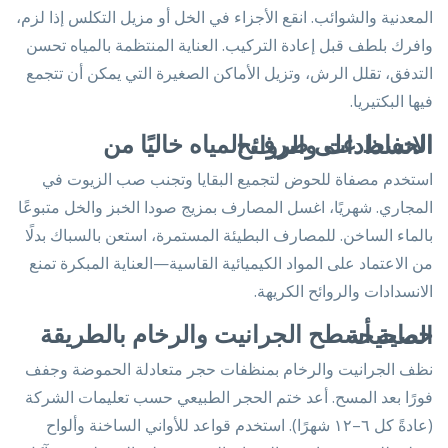
المعدنية والشوائب. انقع الأجزاء في الخل أو مزيل التكلس إذا لزم،
وافرك بلطف قبل إعادة التركيب. العناية المنتظمة بالمياه تحسن
التدفق، تقلل الرش، وتزيل الأماكن الصغيرة التي يمكن أن تتجمع
فيها البكتيريا.
الحفاظ على صرف المياه خاليًا من الانسدادات والروائح
استخدم مصفاة للحوض لتجميع البقايا وتجنب صب الزيوت في
المجاري. شهريًا، اغسل المصارف بمزيج صودا الخبز والخل متبوعًا
بالماء الساخن. للمصارف البطيئة المستمرة، استعن بالسباك بدلًا
من الاعتماد على المواد الكيميائية القاسية—العناية المبكرة تمنع
الانسدادات والروائح الكريهة.
حماية أسطح الجرانيت والرخام بالطريقة الصحيحة
نظف الجرانيت والرخام بمنظفات حجر متعادلة الحموضة وجفف
فورًا بعد المسح. أعد ختم الحجر الطبيعي حسب تعليمات الشركة
(عادةً كل ٦–١٢ شهرًا). استخدم قواعد للأواني الساخنة وألواح