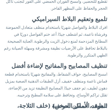
تقطيع للتحضير، وامسح الفوران الحمضي على الفور لتجنب تآكل
الحجر والحفاظ على المظهر الفاخر.
تلميع وتعقيم البلاط السيراميكي
افرك البلاط والفواصل شهريًا باستخدام منظف متعادل الحموضة
وفرشاة ناعمة، ثم اشطف جيدًا. أعد ختم الفواصل دوريًا في
المطابخ المزدحمة لمنع دخول الزيت والرطوبة. العناية الصحيحة
بالبلاط تحافظ على الأرضيات نظيفة ومشرقة وسهلة الصيانة رغم
الطهي المتكرر والرطوبة.
تنظيف المصابيح والمفاتيح لإضاءة أفضل
امسح المصابيح، حواف الشفاط، والمفاتيح شهريًا باستخدام قطعة
قماش ناعمة ومنظف خفيف. أزل الطبقات الدهنية الصعبة بمزيل
دهون لطيف، ثم جفف جيدًا. المصابيح النظيفة تزيد من الإضاءة،
تقلل تراكم الأوساخ، وتحافظ على سلامة المطبخ وترحيبه.
تنظيف الأماكن المخفية (خلف الثلاجة، الموقد، أسفل الحوض)