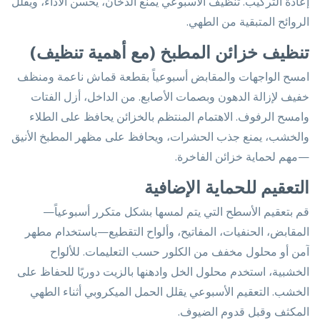
إعادة التركيب. تنظيف الأسبوعي يمنع الدخان، يحسن الأداء، ويقلل
الروائح المتبقية من الطهي.
تنظيف خزائن المطبخ (مع أهمية تنظيف)
امسح الواجهات والمقابض أسبوعياً بقطعة قماش ناعمة ومنظف
خفيف لإزالة الدهون وبصمات الأصابع. من الداخل، أزل الفتات
وامسح الرفوف. الاهتمام المنتظم بالخزائن يحافظ على الطلاء
والخشب، يمنع جذب الحشرات، ويحافظ على مظهر المطبخ الأنيق
—مهم لحماية خزائن الفاخرة.
التعقيم للحماية الإضافية
قم بتعقيم الأسطح التي يتم لمسها بشكل متكرر أسبوعياً—
المقابض، الحنفيات، المفاتيح، وألواح التقطيع—باستخدام مطهر
آمن أو محلول مخفف من الكلور حسب التعليمات. للألواح
الخشبية، استخدم محلول الخل وادهنها بالزيت دوريًا للحفاظ على
الخشب. التعقيم الأسبوعي يقلل الحمل الميكروبي أثناء الطهي
المكثف وقبل قدوم الضيوف.