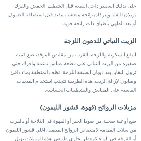
على تدليك العصير داخل البقعة قبل الشطف. الحمض والفرك
يزيلان البقايا ويتركان رائحة منعشة، مفيد قبل استضافة الضيوف
أو بعد الطهي بأطباق ذات رائحة قوية.
الزيت النباتي للدهون اللزجة
للبقع السكرية واللزجة بالقرب من مقابض الموقد، ضع كمية
صغيرة من الزيت النباتي على قطعة قماش ناعمة وافرك حتى
تزول البقايا. بعد ذوبان الطبقة اللزجة، نظف المنطقة بماء دافئ
وصابون لإزالة الزيت. هذه الطريقة تتجنب استخدام المذيبات
القاسية على المقابض والتشطيبات الحساسة.
مزيلات الروائح (قهوة، قشور الليمون)
ضع أوعية ضحلة من صودا الخبز أو القهوة في الثلاجة أو بالقرب
من سلات القمامة لامتصاص الروائح المتبقية. اغلي قشور الليمون
أو القرفة في الماء كمعطر بخاري طبيعي. هذه المزيلات تزيل