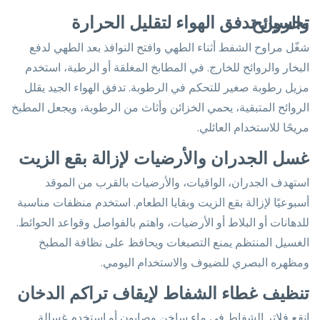
تحسين تدفق الهواء لتقليل الحرارة والروائح
شغّل مراوح الشفط أثناء الطهي وافتح النوافذ بعد الطهي لدفع
البخار والروائح للخارج. في المطابخ المغلقة أو الرطبة، استخدم
مزيل رطوبة صغير للتحكم في الرطوبة. تدفق الهواء الجيد يقلل
الروائح المتبقية، يحمي الخزائن وأثاث من الرطوبة، ويجعل المطبخ
مريحًا للاستخدام العائلي.
غسل الجدران والأرضيات لإزالة بقع الزيت
استهدف الجدران، الواقيات، والأرضيات بالقرب من الموقد
أسبوعيًا لإزالة بقع الزيت وبقايا الطعام. استخدم منظفات مناسبة
للدهانات أو البلاط أو الأرضيات، واهتم بالفواصل وقواعد الحوائط.
الغسيل المنتظم يمنع التصبغات ويحافظ على نظافة المطبخ
ومظهره البصري للضيوف والاستخدام اليومي.
تنظيف غطاء الشفاط لإيقاف تراكم الدخان
انقع فلاتر الشفاط في ماء ساخن وصابون أو استخدم غسالة