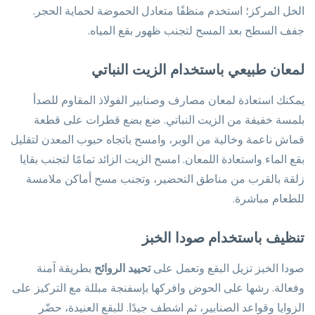
الخل المركز؛ استخدم منظفًا متعادل الحموضة لحماية الحجر.
جفف السطح بعد المسح لتجنب ظهور بقع المياه.
لمعان طبيعي باستخدام الزيت النباتي
يمكنك استعادة لمعان مصارف وصنابير الفولاذ المقاوم للصدأ
بلمسة خفيفة من الزيت النباتي. ضع بضع قطرات على قطعة
قماش ناعمة وخالية من الوبر، وامسح باتجاه حبوب المعدن لتقليل
بقع الماء واستعادة اللمعان. امسح الزيت الزائد تمامًا لتجنب بقايا
زلقة بالقرب من مناطق التحضير، وتجنب مسح أماكن ملامسة
للطعام مباشرة.
تنظيف باستخدام صودا الخبز
صودا الخبز تزيل البقع وتعمل على
تحييد الروائح
بطريقة آمنة
وفعالة. رشها على الحوض وافركها بإسفنجة مبللة مع التركيز على
الزوايا وقواعد الصنابير، ثم اشطف جيدًا. للبقع العنيدة، حضّر