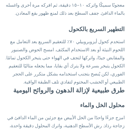
معجونًا سميكًا واتركه ١٠–١٥ دقيقة، ثم افركه مرة أخرى واغسله
بالماء الدافئ. جفف السطح بعد ذلك لمنع ظهور بقع المعادن.
التطهير السريع بالكحول
استخدم كحول أيزوبروبيلي ٧٠٪ للتعقيم السريع بعد التعامل مع
اللحوم النيئة أو بعد الاستخدام المكثف. امسح الحوض والصنبور
والمقابض جيدًا، واتركها لتجف في الهواء حتى يتبخر الكحول تمامًا.
الكحول يتبخر بسرعة ولا يترك أي بقايا، مما يجعله مثاليًا للتعقيم
الفوري، لكن يُنصح بتجنب استخدامه بشكل متكرر على الحجر
الطبيعي أو الخشب المختوم لتفادي تلف الطبقة الواقية.
طرق طبيعية لإزالة الدهون والروائح اليومية
محلول الخل والماء
امزج جزءًا واحدًا من الخل الأبيض مع جزئين من الماء الدافئ في
زجاجة رذاذ. رش الأسطح الدهنية، واترك المحلول دقيقة واحدة،