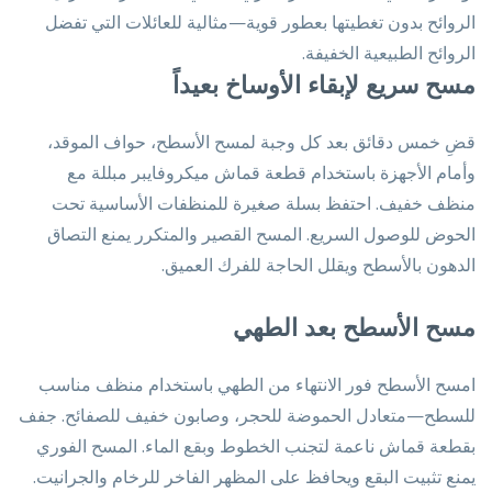
الروائح بدون تغطيتها بعطور قوية—مثالية للعائلات التي تفضل
الروائح الطبيعية الخفيفة.
مسح سريع لإبقاء الأوساخ بعيداً
قضِ خمس دقائق بعد كل وجبة لمسح الأسطح، حواف الموقد،
وأمام الأجهزة باستخدام قطعة قماش ميكروفايبر مبللة مع
منظف خفيف. احتفظ بسلة صغيرة للمنظفات الأساسية تحت
الحوض للوصول السريع. المسح القصير والمتكرر يمنع التصاق
الدهون بالأسطح ويقلل الحاجة للفرك العميق.
مسح الأسطح بعد الطهي
امسح الأسطح فور الانتهاء من الطهي باستخدام منظف مناسب
للسطح—متعادل الحموضة للحجر، وصابون خفيف للصفائح. جفف
بقطعة قماش ناعمة لتجنب الخطوط وبقع الماء. المسح الفوري
يمنع تثبيت البقع ويحافظ على المظهر الفاخر للرخام والجرانيت.