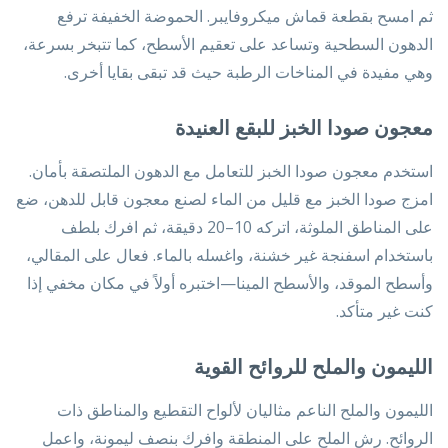
ثم امسح بقطعة قماش ميكروفايبر. الحموضة الخفيفة ترفع
الدهون السطحية وتساعد على تعقيم الأسطح، كما تتبخر بسرعة،
وهي مفيدة في المناخات الرطبة حيث قد تبقى بقايا أخرى.
معجون صودا الخبز للبقع العنيدة
استخدم معجون صودا الخبز للتعامل مع الدهون الملتصقة بأمان.
امزج صودا الخبز مع قليل من الماء لصنع معجون قابل للدهن، ضع
على المناطق الملوثة، اتركه 10–20 دقيقة، ثم افرك بلطف
باستخدام اسفنجة غير خشنة، واغسله بالماء. فعال على المقالي،
وأسطح الموقد، والأسطح المينا—اختبره أولاً في مكان مخفي إذا
كنت غير متأكد.
الليمون والملح للروائح القوية
الليمون والملح الناعم مثاليان لألواح التقطيع والمناطق ذات
الروائح. رش الملح على المنطقة وافرك بنصف ليمونة، واعمل