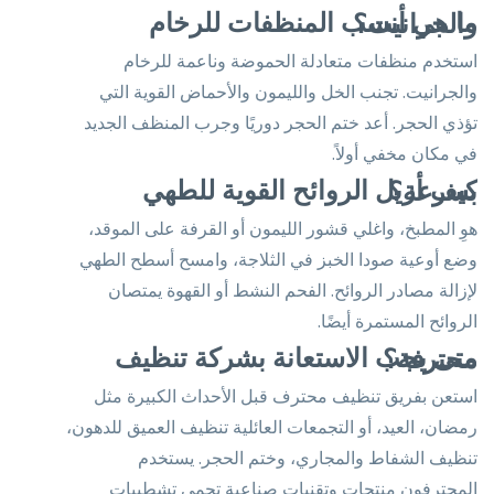
ما هي أنسب المنظفات للرخام والجرانيت؟
استخدم منظفات متعادلة الحموضة وناعمة للرخام
والجرانيت. تجنب الخل والليمون والأحماض القوية التي
تؤذي الحجر. أعد ختم الحجر دوريًا وجرب المنظف الجديد
في مكان مخفي أولاً.
كيف أزيل الروائح القوية للطهي بسرعة؟
هوِ المطبخ، واغلي قشور الليمون أو القرفة على الموقد،
وضع أوعية صودا الخبز في الثلاجة، وامسح أسطح الطهي
لإزالة مصادر الروائح. الفحم النشط أو القهوة يمتصان
الروائح المستمرة أيضًا.
متى يجب الاستعانة بشركة تنظيف محترفة؟
استعن بفريق تنظيف محترف قبل الأحداث الكبيرة مثل
رمضان، العيد، أو التجمعات العائلية تنظيف العميق للدهون،
تنظيف الشفاط والمجاري، وختم الحجر. يستخدم
المحترفون منتجات وتقنيات صناعية تحمي تشطيبات