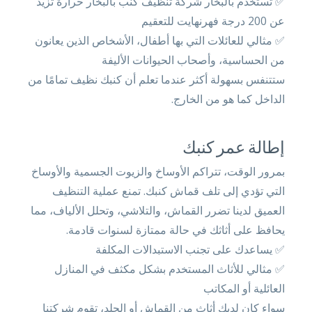
✅ تستخدم بالبخار شركة تنظيف كنب بالبخار حرارة تزيد
عن 200 درجة فهرنهايت للتعقيم
✅ مثالي للعائلات التي بها أطفال، الأشخاص الذين يعانون
من الحساسية، وأصحاب الحيوانات الأليفة
ستتنفس بسهولة أكثر عندما تعلم أن كنبك نظيف تمامًا من
الداخل كما هو من الخارج.
إطالة عمر كنبك
بمرور الوقت، تتراكم الأوساخ والزيوت الجسمية والأوساخ
التي تؤدي إلى تلف قماش كنبك. تمنع عملية التنظيف
العميق لدينا تضرر القماش، والتلاشي، وتحلل الألياف، مما
يحافظ على أثاثك في حالة ممتازة لسنوات قادمة.
✅ يساعدك على تجنب الاستبدالات المكلفة
✅ مثالي للأثاث المستخدم بشكل مكثف في المنازل
العائلية أو المكاتب
سواء كان لديك أثاث من القماش أو الجلد، تقوم شركتنا