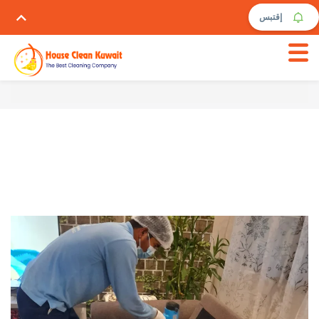
إقتبس