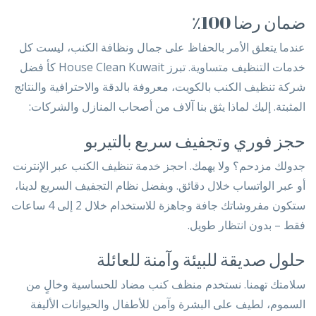
ضمان رضا 100٪
عندما يتعلق الأمر بالحفاظ على جمال ونظافة الكنب، ليست كل
خدمات التنظيف متساوية. تبرز House Clean Kuwait كأ فضل
شركة تنظيف الكنب بالكويت، معروفة بالدقة والاحترافية والنتائج
المثبتة. إليك لماذا يثق بنا آلاف من أصحاب المنازل والشركات:
حجز فوري وتجفيف سريع بالتيربو
جدولك مزدحم؟ ولا يهمك. احجز خدمة تنظيف الكنب عبر الإنترنت
أو عبر الواتساب خلال دقائق. وبفضل نظام التجفيف السريع لدينا،
ستكون مفروشاتك جافة وجاهزة للاستخدام خلال 2 إلى 4 ساعات
فقط – بدون انتظار طويل.
حلول صديقة للبيئة وآمنة للعائلة
سلامتك تهمنا. نستخدم منظف كنب مضاد للحساسية وخالٍ من
السموم، لطيف على البشرة وآمن للأطفال والحيوانات الأليفة